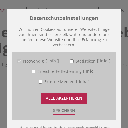
bestattung
über uns
Zum Betrieb der Seite notwendige Cookies:
Datenschutzeinstellungen
estattungsbetrie
Name
PHP Session Cookie
Wir nutzen Cookies auf unserer Website. Einige
Anbieter
Eigentümer dieser Website
von ihnen sind essenziell, während andere uns
helfen, diese Website und Ihre Erfahrung zu
tigen?
Zweck
Absicherung Kontaktformular / SPAM
Schutz
verbessern.
Cookie Name
PHPSESSID
Cookie Laufzeit
undefined
Info
Info
Notwendig
Statistiken
tigung besteht. Egal ob Schulklassen oder eine private Grup
Info
Erleichterte Bedienung
Name
Cookiespeicherung Entscheidungscookie
Anbieter
Eigentümer dieser Website
Info
Externe Medien
Zweck
Speichert die Einstellungen der Besucher
bezüglich der Speicherung von Cookies.
Cookie Name
dywc
ALLE AKZEPTIEREN
Cookie Laufzeit
1 Jahr
SPEICHERN
Cookies für die Analyse des Benutzerverhaltens:
Die Auswahl kann in der
Datenschutzerklärung