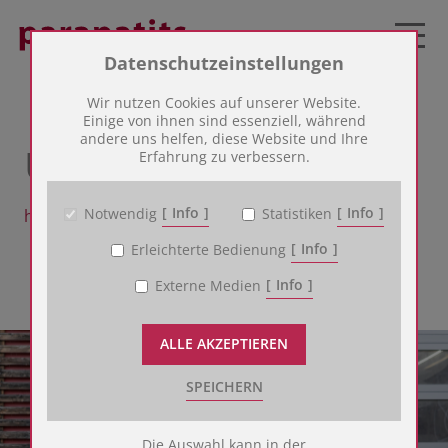
Zum Betrieb der Seite notwendige Cookies:
Datenschutzeinstellungen
Name
PHP Session Cookie
Wir nutzen Cookies auf unserer Website.
Anbieter
Eigentümer dieser Website
Einige von ihnen sind essenziell, während
über uns
andere uns helfen, diese Website und Ihre
Zweck
Absicherung Kontaktformular / SPAM
Erfahrung zu verbessern.
Schutz
Cookie Name
PHPSESSID
Cookie Laufzeit
undefined
Info
Info
Notwendig
Statistiken
herzlich, verlässlich, echt.
Info
Erleichterte Bedienung
Name
Cookiespeicherung Entscheidungscookie
Anbieter
Eigentümer dieser Website
Info
Externe Medien
Zweck
Speichert die Einstellungen der Besucher
bezüglich der Speicherung von Cookies.
Cookie Name
dywc
ALLE AKZEPTIEREN
Cookie Laufzeit
1 Jahr
SPEICHERN
Cookies für die Analyse des Benutzerverhaltens:
Die Auswahl kann in der