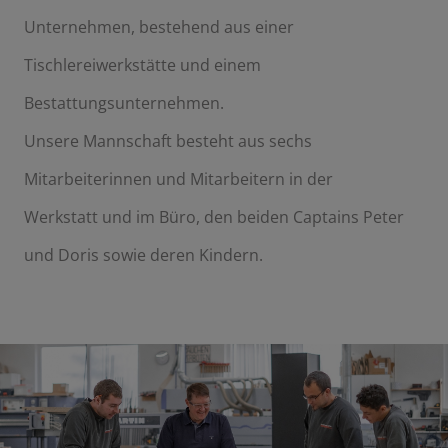
Anbieter
Google LLC
Unternehmen, bestehend aus einer
Zweck
Cookie von Google für die Benutzung von
Youtube-Videos.
Tischlereiwerkstätte und einem
Cookie Name
youtube, yt-remote-*
Bestattungsunternehmen.
Cookie Laufzeit
2 Jahre
Unsere Mannschaft besteht aus sechs
Infos schließen
Mitarbeiterinnen und Mitarbeitern in der
Werkstatt und im Büro, den beiden Captains Peter
und Doris sowie deren Kindern.