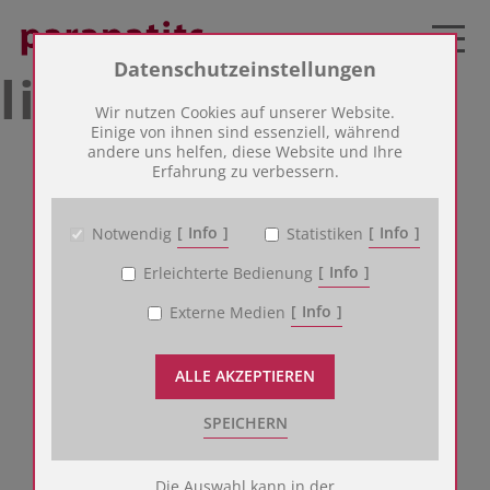
Zum Betrieb der Seite notwendige Cookies:
Datenschutzeinstellungen
liv’s memories
Name
PHP Session Cookie
Wir nutzen Cookies auf unserer Website.
Anbieter
Eigentümer dieser Website
Einige von ihnen sind essenziell, während
andere uns helfen, diese Website und Ihre
Zweck
Absicherung Kontaktformular / SPAM
Erfahrung zu verbessern.
Schutz
Cookie Name
PHPSESSID
Peter Parapatits
Cookie Laufzeit
undefined
Info
Info
Notwendig
Statistiken
Angergasse 10
7341 Markt Sankt Martin
Info
Erleichterte Bedienung
Name
Cookiespeicherung Entscheidungscookie
+43 2618/2221
Anbieter
Eigentümer dieser Website
Info
Externe Medien
tischlerei@parapatits.at
Zweck
Speichert die Einstellungen der Besucher
bezüglich der Speicherung von Cookies.
Cookie Name
dywc
ALLE AKZEPTIEREN
Cookie Laufzeit
1 Jahr
SPEICHERN
Cookies für die Analyse des Benutzerverhaltens:
Die Auswahl kann in der