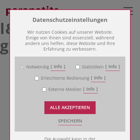
Zum Betrieb der Seite notwendige Cookies:
Datenschutzeinstellungen
l&m vertriebs
Name
PHP Session Cookie
Wir nutzen Cookies auf unserer Website.
Anbieter
Eigentümer dieser Website
Einige von ihnen sind essenziell, während
gmbh
andere uns helfen, diese Website und Ihre
Zweck
Absicherung Kontaktformular / SPAM
Erfahrung zu verbessern.
Schutz
Cookie Name
PHPSESSID
Cookie Laufzeit
undefined
Info
Info
Notwendig
Statistiken
Peter Parapatits
Info
Erleichterte Bedienung
Name
Cookiespeicherung Entscheidungscookie
Angergasse 10
Anbieter
Eigentümer dieser Website
Info
Externe Medien
7341 Markt Sankt Martin
Zweck
Speichert die Einstellungen der Besucher
bezüglich der Speicherung von Cookies.
+43 2618/2221
Cookie Name
dywc
ALLE AKZEPTIEREN
tischlerei@parapatits.at
Cookie Laufzeit
1 Jahr
SPEICHERN
Cookies für die Analyse des Benutzerverhaltens:
Die Auswahl kann in der