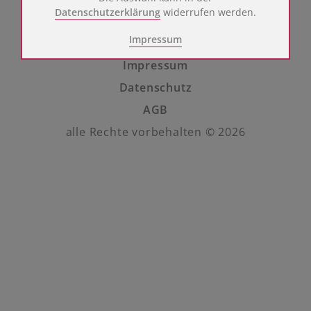
Name
Google Analytics
Datenschutzerklärung
widerrufen werden.
Anbieter
Google LLC
Impressum
Zweck
Cookie von Google für Website-Analysen.
Erzeugt statistische Daten darüber, wie
der Besucher die Website nutzt.
Impressum
Cookie Name
_ga, _gid, _gat, _gtag
Datenschutz
Cookie Laufzeit
2 Jahre
AGB
Cookies zur Erleichterung der Bedienung für den
alle Rechte vorbehalten © 2026
Benutzer:
Name
Google Maps
Anbieter
Google LLC
Zweck
Cookie von Google für die Nutzung von
Google Maps.
Cookie Name
NID
Cookie Laufzeit
6 Monate
Cookies zum Einbinden fremder Inhalte:
Name
Youtube