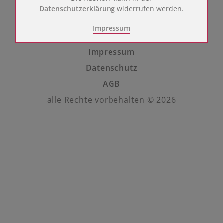
Name
Google Analytics
Datenschutzerklärung
widerrufen werden.
Anbieter
Google LLC
Impressum
Zweck
Cookie von Google für Website-Analysen.
Erzeugt statistische Daten darüber, wie
der Besucher die Website nutzt.
Impressum
Cookie Name
_ga, _gid, _gat, _gtag
Cookie Laufzeit
2 Jahre
Datenschutz
AGB
Cookies zur Erleichterung der Bedienung für den
alle Rechte vorbehalten © 2026
Benutzer:
Name
Google Maps
Anbieter
Google LLC
Zweck
Cookie von Google für die Nutzung von
Google Maps.
Cookie Name
NID
Cookie Laufzeit
6 Monate
Cookies zum Einbinden fremder Inhalte:
Name
Youtube